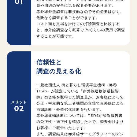
01
員や周辺の安全に気を配る必要があります。
赤外線外壁調査は非接触なのでその必要はなく、
危険なく調査することができます。
コスト面も足場を掛けての打診調査と比較する
と、赤外線調査なら概算で1/5くらいの費用で調査
することが可能です。
信頼性と
調査の見える化
一般社団法人 街と暮らし環境再生機構（略称
TERS）が認定している『赤外線建物診断技能
師』の資格を取得した調査員が、お客様にとって
メリット
公正・中立的な第三者機関の立場で赤外線による
02
雨漏診断・外壁劣化診断を行います。
赤外線建物診断については、TERSが診断報告書
の公正性・適正性を確認した上で、調査会社より
お客様にご報告いたします。
また、調査結果は赤外線サーモグラフィーのデジ